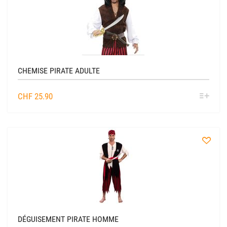
à
la
liste
CHEMISE PIRATE ADULTE
SÉL
CHF
25.90
OPTIO
à
la
liste
DÉGUISEMENT PIRATE HOMME