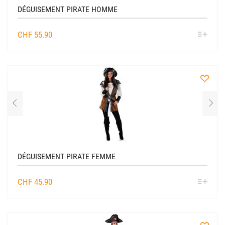
DÉGUISEMENT PIRATE HOMME
SÉL
CHF
55.90
OPTIO
à
la
liste
DÉGUISEMENT PIRATE FEMME
SÉL
CHF
45.90
OPTIO