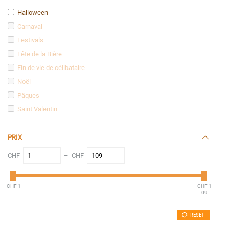
Hippies
Halloween
Humour
Carnaval
Infirmières et Médecins
Festivals
Lettre B
Fête de la Bière
Marins
Fin de vie de célibataire
Médiéval
Noël
Militaires
Pâques
Personnages politique
Saint Valentin
Policiers
Pompiers
PRIX
Porte moi
Prisonniers et Gangsters
CHF
– CHF
Sexy
Soubrettes
CHF 1
CHF 1
09
Uniforme
RESET