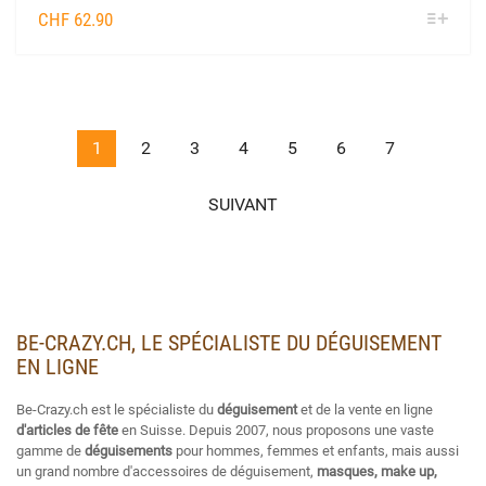
SÉL
CHF
62.90
OPTIO
1
2
3
4
5
6
7
SUIVANT
BE-CRAZY.CH, LE SPÉCIALISTE DU DÉGUISEMENT
EN LIGNE
Be-Crazy.ch est le spécialiste du
déguisement
et de la vente en ligne
d'articles de fête
en Suisse. Depuis 2007, nous proposons une vaste
gamme de
déguisements
pour hommes, femmes et enfants, mais aussi
un grand nombre d'accessoires de déguisement,
masques, make up,