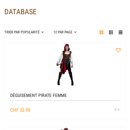
DATABASE
TRIER PAR POPULARITÉ
12 PAR PAGE
à
la
liste
DÉGUISEMENT PIRATE FEMME
SÉL
CHF
32.90
OPTIO