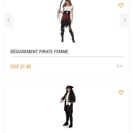
à
la
liste
DÉGUISEMENT PIRATE FEMME
SÉL
CHF
21.90
OPTIO
à
la
liste