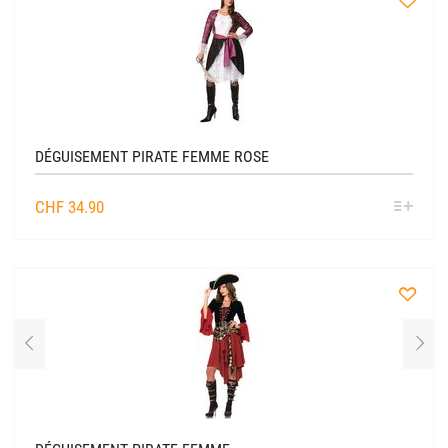
à
la
liste
DÉGUISEMENT PIRATE FEMME ROSE
SÉL
CHF
34.90
OPTIO
à
la
liste