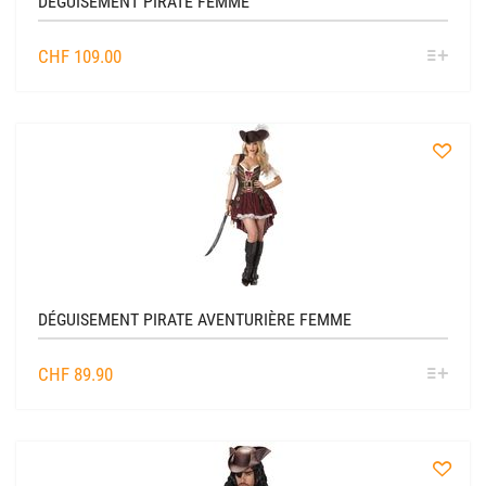
DÉGUISEMENT PIRATE FEMME
SÉL
CHF
109.00
OPTIO
à
la
liste
DÉGUISEMENT PIRATE AVENTURIÈRE FEMME
SÉL
CHF
89.90
OPTIO