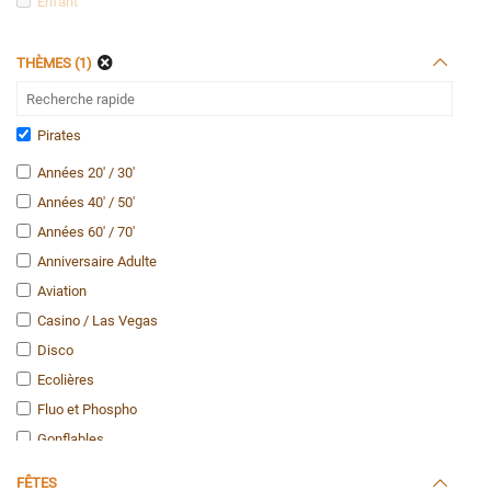
Enfant
THÈMES (1)
Pirates
Années 20' / 30'
Années 40' / 50'
Années 60' / 70'
Anniversaire Adulte
Aviation
Casino / Las Vegas
Disco
Ecolières
Fluo et Phospho
Gonflables
Hawaï
FÊTES