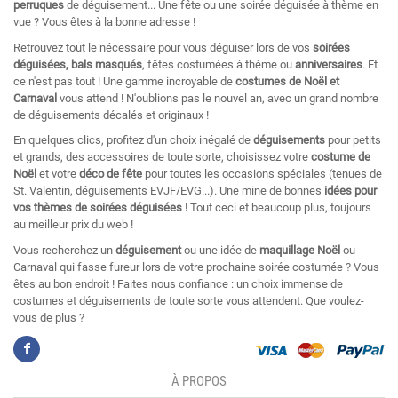
perruques
de déguisement... Une fête ou une soirée déguisée à thème en
vue ? Vous êtes à la bonne adresse !
Retrouvez tout le nécessaire pour vous déguiser lors de vos
soirées
déguisées, bals masqués
, fêtes costumées à thème ou
anniversaires
. Et
ce n'est pas tout ! Une gamme incroyable de
costumes de Noël et
Carnaval
vous attend ! N'oublions pas le nouvel an, avec un grand nombre
de déguisements décalés et originaux !
En quelques clics, profitez d'un choix inégalé de
déguisements
pour petits
et grands, des accessoires de toute sorte, choisissez votre
costume de
Noël
et votre
déco de fête
pour toutes les occasions spéciales (tenues de
St. Valentin, déguisements EVJF/EVG...). Une mine de bonnes
idées pour
vos thèmes de soirées déguisées !
Tout ceci et beaucoup plus, toujours
au meilleur prix du web !
Vous recherchez un
déguisement
ou une idée de
maquillage Noël
ou
Carnaval qui fasse fureur lors de votre prochaine soirée costumée ? Vous
êtes au bon endroit ! Faites nous confiance : un choix immense de
costumes et déguisements de toute sorte vous attendent. Que voulez-
vous de plus ?
À PROPOS