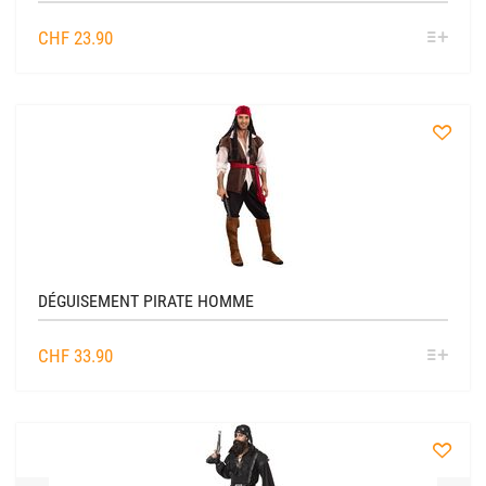
SÉL
CHF
23.90
OPTIO
à
la
liste
DÉGUISEMENT PIRATE HOMME
SÉL
CHF
33.90
OPTIO
à