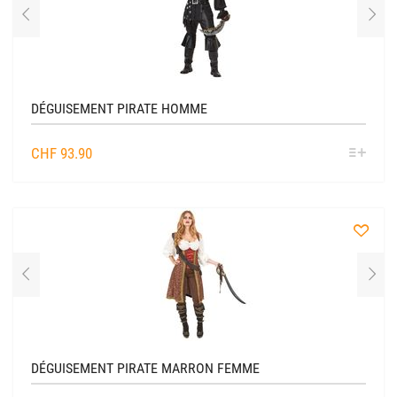
la
liste
DÉGUISEMENT PIRATE HOMME
SÉL
CHF
93.90
OPTIO
à
la
liste
DÉGUISEMENT PIRATE MARRON FEMME