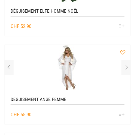
DÉGUISEMENT ELFE HOMME NOËL
SÉL
CHF
52.90
OPTIO
à
la
liste
DÉGUISEMENT ANGE FEMME
SÉL
CHF
55.90
OPTIO