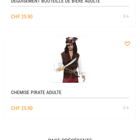
DÉGUISEMENT BOUTEILLE DE BIÈRE ADULTE
SÉL
CHF
25.90
OPTIO
à
la
liste
CHEMISE PIRATE ADULTE
SÉL
CHF
25.90
OPTIO