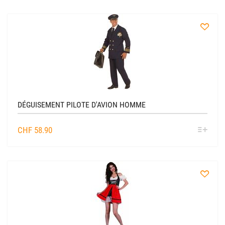
à
la
liste
DÉGUISEMENT PILOTE D'AVION HOMME
SÉL
CHF
58.90
OPTIO
à
la
liste