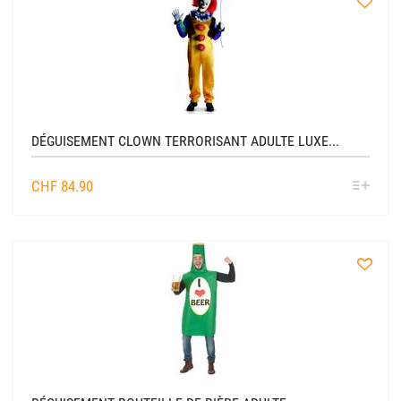
à
la
liste
DÉGUISEMENT CLOWN TERRORISANT ADULTE LUXE...
SÉL
CHF
84.90
OPTIO
à
la
liste