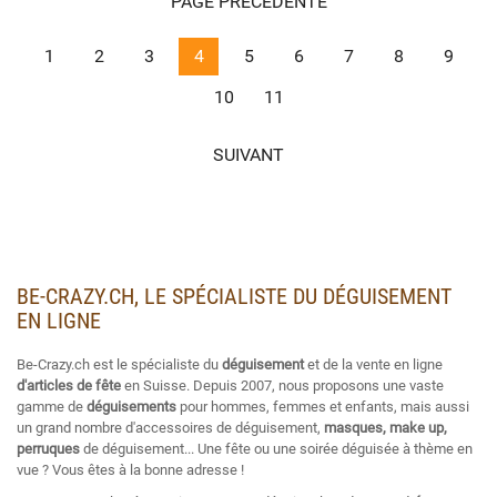
PAGE PRÉCÉDENTE
1
2
3
4
5
6
7
8
9
10
11
SUIVANT
BE-CRAZY.CH, LE SPÉCIALISTE DU DÉGUISEMENT
EN LIGNE
Be-Crazy.ch est le spécialiste du
déguisement
et de la vente en ligne
d'articles de fête
en Suisse. Depuis 2007, nous proposons une vaste
gamme de
déguisements
pour hommes, femmes et enfants, mais aussi
un grand nombre d'accessoires de déguisement,
masques, make up,
perruques
de déguisement... Une fête ou une soirée déguisée à thème en
vue ? Vous êtes à la bonne adresse !