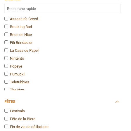
Cirque / Clowns
Disco
Ecolières
Assassin's Creed
Fées
Breaking Bad
Fluo et Phospho
Brice de Nice
Gonflables
Fifi Brindacier
Hawaï
La Casa de Papel
Hippies
Nintento
Humour
Popeye
Indiens / Indiennes
Pumuckl
Infirmières et Médecins
Teletubbies
Marins
The Nun
Médiéval
Alice au Pays des Merveilles
FÊTES
Militaires
Astérix et Obélix
Festivals
Ninja
Batman vs Superman
Fête de la Bière
Pirates
Batman
Fin de vie de célibataire
Policiers
Dragon Ball