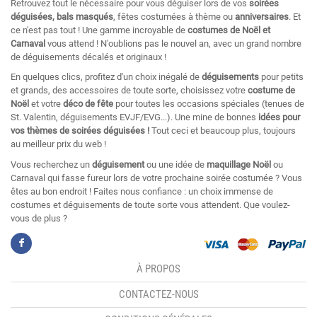
Retrouvez tout le nécessaire pour vous déguiser lors de vos
soirées
déguisées, bals masqués
, fêtes costumées à thème ou
anniversaires
. Et
ce n'est pas tout ! Une gamme incroyable de
costumes de Noël et
Carnaval
vous attend ! N'oublions pas le nouvel an, avec un grand nombre
de déguisements décalés et originaux !
En quelques clics, profitez d'un choix inégalé de
déguisements
pour petits
et grands, des accessoires de toute sorte, choisissez votre
costume de
Noël
et votre
déco de fête
pour toutes les occasions spéciales (tenues de
St. Valentin, déguisements EVJF/EVG...). Une mine de bonnes
idées pour
vos thèmes de soirées déguisées !
Tout ceci et beaucoup plus, toujours
au meilleur prix du web !
Vous recherchez un
déguisement
ou une idée de
maquillage Noël
ou
Carnaval qui fasse fureur lors de votre prochaine soirée costumée ? Vous
êtes au bon endroit ! Faites nous confiance : un choix immense de
costumes et déguisements de toute sorte vous attendent. Que voulez-
vous de plus ?
À PROPOS
CONTACTEZ-NOUS