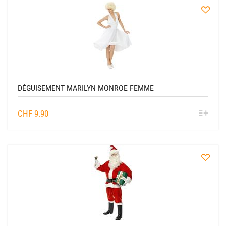
à
la
liste
DÉGUISEMENT MARILYN MONROE FEMME
SÉL
CHF
9.90
OPTIO
à
la
liste