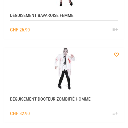
DÉGUISEMENT BAVAROISE FEMME
SÉL
CHF
26.90
OPTIO
à
la
liste
DÉGUISEMENT DOCTEUR ZOMBIFIÉ HOMME
SÉL
CHF
32.90
OPTIO