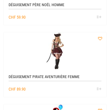
DÉGUISEMENT PÈRE NOËL HOMME
SÉL
CHF
59.90
OPTIO
à
la
liste
DÉGUISEMENT PIRATE AVENTURIÈRE FEMME
SÉL
CHF
89.90
OPTIO