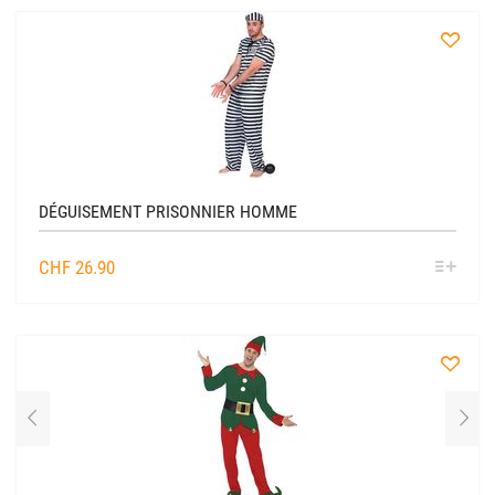
à
la
liste
DÉGUISEMENT PRISONNIER HOMME
SÉL
CHF
26.90
OPTIO
à
la
liste