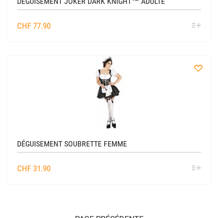
DÉGUISEMENT JOKER DARK KNIGHT™ ADULTE
SÉL
CHF
77.90
OPTIO
à
la
liste
DÉGUISEMENT SOUBRETTE FEMME
SÉL
CHF
31.90
OPTIO