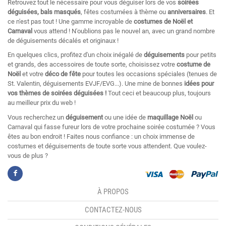
Retrouvez tout le nécessaire pour vous déguiser lors de vos
soirées
déguisées, bals masqués
, fêtes costumées à thème ou
anniversaires
. Et
ce n'est pas tout ! Une gamme incroyable de
costumes de Noël et
Carnaval
vous attend ! N'oublions pas le nouvel an, avec un grand nombre
de déguisements décalés et originaux !
En quelques clics, profitez d'un choix inégalé de
déguisements
pour petits
et grands, des accessoires de toute sorte, choisissez votre
costume de
Noël
et votre
déco de fête
pour toutes les occasions spéciales (tenues de
St. Valentin, déguisements EVJF/EVG...). Une mine de bonnes
idées pour
vos thèmes de soirées déguisées !
Tout ceci et beaucoup plus, toujours
au meilleur prix du web !
Vous recherchez un
déguisement
ou une idée de
maquillage Noël
ou
Carnaval qui fasse fureur lors de votre prochaine soirée costumée ? Vous
êtes au bon endroit ! Faites nous confiance : un choix immense de
costumes et déguisements de toute sorte vous attendent. Que voulez-
vous de plus ?
À PROPOS
CONTACTEZ-NOUS