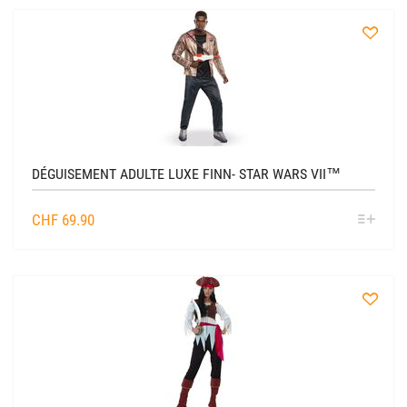
à
la
liste
DÉGUISEMENT ADULTE LUXE FINN- STAR WARS VII™
SÉL
CHF
69.90
OPTIO
à
la
liste