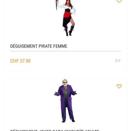
à
la
liste
DÉGUISEMENT PIRATE FEMME
SÉL
CHF
37.90
OPTIO
à
la
liste