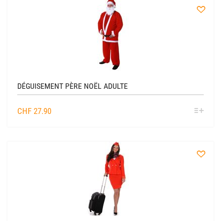
à
la
liste
DÉGUISEMENT PÈRE NOËL ADULTE
SÉL
CHF
27.90
OPTIO
à
la
liste