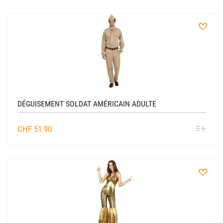
à
la
liste
DÉGUISEMENT SOLDAT AMÉRICAIN ADULTE
SÉL
CHF
51.90
OPTIO
à
la
liste