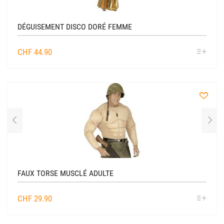
DÉGUISEMENT DISCO DORÉ FEMME
SÉL
CHF
44.90
OPTIO
à
la
liste
FAUX TORSE MUSCLÉ ADULTE
SÉL
CHF
29.90
OPTIO