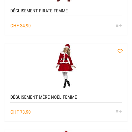
DÉGUISEMENT PIRATE FEMME
SÉL
CHF
34.90
OPTIO
à
la
liste
DÉGUISEMENT MÈRE NOËL FEMME
SÉL
CHF
73.90
OPTIO