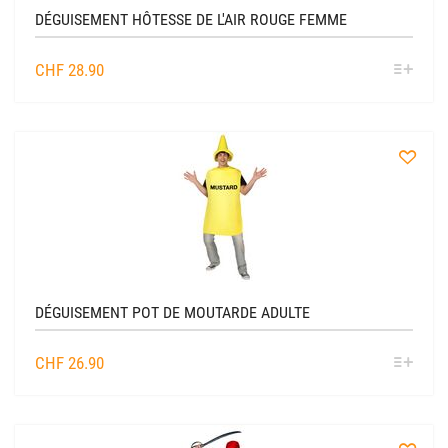
DÉGUISEMENT HÔTESSE DE L'AIR ROUGE FEMME
SÉL
CHF
28.90
OPTIO
à
la
liste
DÉGUISEMENT POT DE MOUTARDE ADULTE
SÉL
CHF
26.90
OPTIO