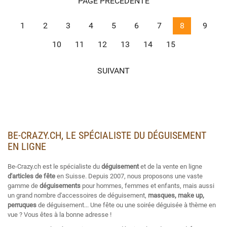
PAGE PRÉCÉDENTE
1
2
3
4
5
6
7
8
9
10
11
12
13
14
15
SUIVANT
BE-CRAZY.CH, LE SPÉCIALISTE DU DÉGUISEMENT
EN LIGNE
Be-Crazy.ch est le spécialiste du
déguisement
et de la vente en ligne
d'articles de fête
en Suisse. Depuis 2007, nous proposons une vaste
gamme de
déguisements
pour hommes, femmes et enfants, mais aussi
un grand nombre d'accessoires de déguisement,
masques, make up,
perruques
de déguisement... Une fête ou une soirée déguisée à thème en
vue ? Vous êtes à la bonne adresse !