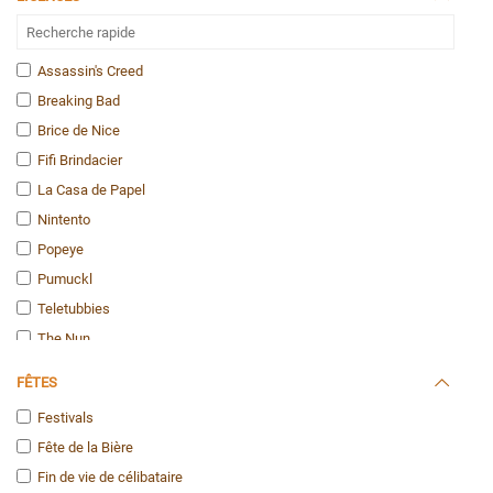
Cirque / Clowns
Disco
Ecolières
Assassin's Creed
Fées
Breaking Bad
Fluo et Phospho
Brice de Nice
Gonflables
Fifi Brindacier
Hawaï
La Casa de Papel
Hippies
Nintento
Humour
Popeye
Indiens / Indiennes
Pumuckl
Infirmières et Médecins
Teletubbies
Marins
The Nun
Médiéval
Alice au Pays des Merveilles
FÊTES
Militaires
Astérix et Obélix
Festivals
Ninja
Batman vs Superman
Fête de la Bière
Pirates
Batman
Fin de vie de célibataire
Policiers
Dragon Ball