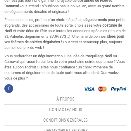
ce n'est pas tout ! Une gamme incroyable de
costumes de Noël et
Carnaval
vous attend ! N'oublions pas le nouvel an, avec un grand nombre
de déguisements décalés et originaux !
En quelques clics, profitez d'un choix inégalé de
déguisements
pour petits
et grands, des accessoires de toute sorte, choisissez votre
costume de
Noël
et votre
déco de fête
pour toutes les occasions spéciales (tenues de
St. Valentin, déguisements EVJF/EVG...). Une mine de bonnes
idées pour
vos thèmes de soirées déguisées !
Tout ceci et beaucoup plus, toujours
au meilleur prix du web !
Vous recherchez un
déguisement
ou une idée de
maquillage Noël
ou
Carnaval qui fasse fureur lors de votre prochaine soirée costumée ? Vous
êtes au bon endroit ! Faites nous confiance : un choix immense de
costumes et déguisements de toute sorte vous attendent. Que voulez-
vous de plus ?
À PROPOS
CONTACTEZ-NOUS
CONDITIONS GÉNÉRALES
LIVRAISONS ET RETOURS