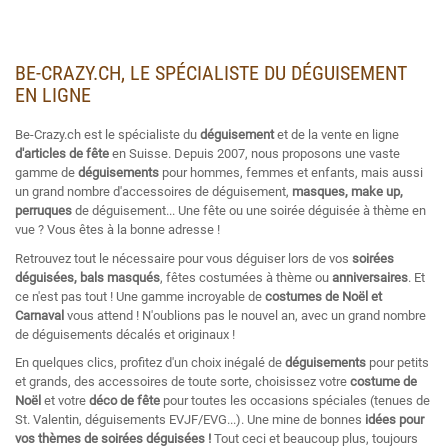
BE-CRAZY.CH, LE SPÉCIALISTE DU DÉGUISEMENT
EN LIGNE
Be-Crazy.ch est le spécialiste du
déguisement
et de la vente en ligne
d'articles de fête
en Suisse. Depuis 2007, nous proposons une vaste
gamme de
déguisements
pour hommes, femmes et enfants, mais aussi
un grand nombre d'accessoires de déguisement,
masques, make up,
perruques
de déguisement... Une fête ou une soirée déguisée à thème en
vue ? Vous êtes à la bonne adresse !
Retrouvez tout le nécessaire pour vous déguiser lors de vos
soirées
déguisées, bals masqués
, fêtes costumées à thème ou
anniversaires
. Et
ce n'est pas tout ! Une gamme incroyable de
costumes de Noël et
Carnaval
vous attend ! N'oublions pas le nouvel an, avec un grand nombre
de déguisements décalés et originaux !
En quelques clics, profitez d'un choix inégalé de
déguisements
pour petits
et grands, des accessoires de toute sorte, choisissez votre
costume de
Noël
et votre
déco de fête
pour toutes les occasions spéciales (tenues de
St. Valentin, déguisements EVJF/EVG...). Une mine de bonnes
idées pour
vos thèmes de soirées déguisées !
Tout ceci et beaucoup plus, toujours