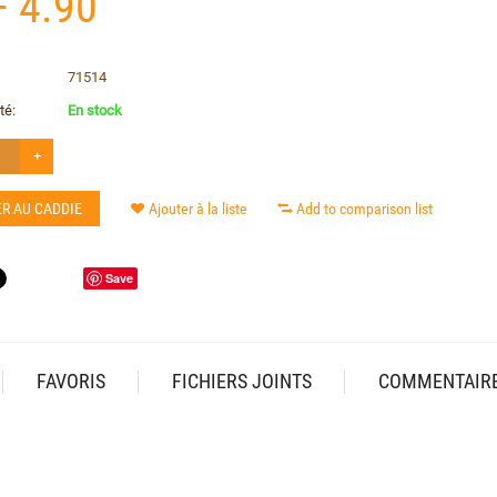
F
4.90
71514
té:
En stock
+
R AU CADDIE
Ajouter à la liste
Add to comparison list
Save
FAVORIS
FICHIERS JOINTS
COMMENTAIR