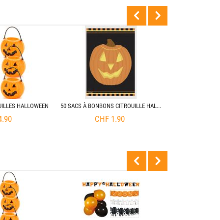
KIT DÉCORAT
CH
UILLES HALLOWEEN
50 SACS À BONBONS CITROUILLE HALLOWEEN
4.90
CHF
1.90
MASQUE JASON V
CH