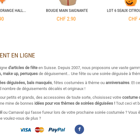
50 BALLONS NOIRS ET ORANGE HALLOWEEN
BOUGIE MAIN SAIGNANTE
LOT 6 SEAUX CITRO
90
CHF
2.90
CHF
MENT EN LIGNE
ligne
d'articles de fête
en Suisse. Depuis 2007, nous proposons une vaste gam
, make up, perruques
de déguisement... Une fête ou une soirée déguisée à thèm
rées déguisées, bals masqués
, fêtes costumées à thème ou
anniversaires
. Et c
nd nombre de déguisements décalés et originaux !
our petits et grands, des accessoires de toute sorte, choisissez votre
costume 
 Une mine de bonnes
idées pour vos thèmes de soirées déguisées !
Tout ceci et b
ël
ou Carnaval qui fasse fureur lors de votre prochaine soirée costumée ? Vous ê
e voulez-vous de plus ?