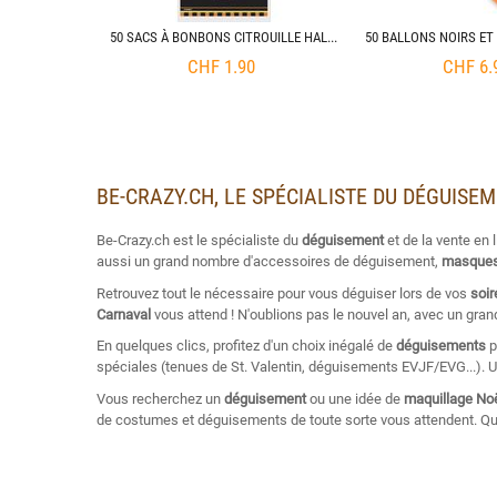
 ENFANT
50 SACS À BONBONS CITROUILLE HALLOWEEN
0
CHF
1.90
CHF
6.
BE-CRAZY.CH, LE SPÉCIALISTE DU DÉGUISE
Be-Crazy.ch est le spécialiste du
déguisement
et de la vente en 
aussi un grand nombre d'accessoires de déguisement,
masques
Retrouvez tout le nécessaire pour vous déguiser lors de vos
soi
Carnaval
vous attend ! N'oublions pas le nouvel an, avec un gra
En quelques clics, profitez d'un choix inégalé de
déguisements
p
spéciales (tenues de St. Valentin, déguisements EVJF/EVG...).
Vous recherchez un
déguisement
ou une idée de
maquillage No
de costumes et déguisements de toute sorte vous attendent. Qu