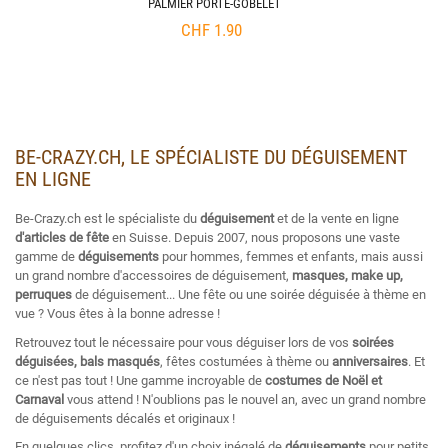
PALMIER PORTE-GOBELET
CHF
1.90
BE-CRAZY.CH, LE SPÉCIALISTE DU DÉGUISEMENT
EN LIGNE
Be-Crazy.ch est le spécialiste du
déguisement
et de la vente en ligne
d'articles de fête
en Suisse. Depuis 2007, nous proposons une vaste
gamme de
déguisements
pour hommes, femmes et enfants, mais aussi
un grand nombre d'accessoires de déguisement,
masques, make up,
perruques
de déguisement... Une fête ou une soirée déguisée à thème en
vue ? Vous êtes à la bonne adresse !
Retrouvez tout le nécessaire pour vous déguiser lors de vos
soirées
déguisées, bals masqués
, fêtes costumées à thème ou
anniversaires
. Et
ce n'est pas tout ! Une gamme incroyable de
costumes de Noël et
Carnaval
vous attend ! N'oublions pas le nouvel an, avec un grand nombre
de déguisements décalés et originaux !
En quelques clics, profitez d'un choix inégalé de
déguisements
pour petits