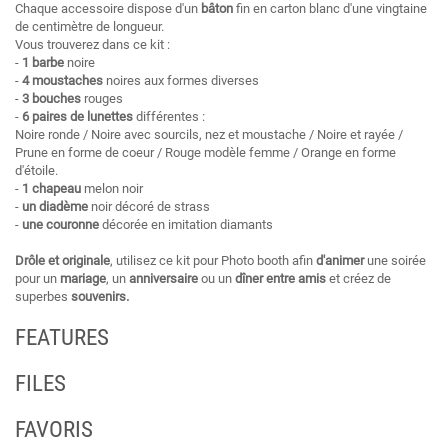
Chaque accessoire dispose d'un
bâton
fin en carton blanc d'une vingtaine
de centimètre de longueur.
Vous trouverez dans ce kit :
-
1 barbe
noire
-
4 moustaches
noires aux formes diverses
-
3 bouches
rouges
-
6 paires de lunettes
différentes :
Noire ronde / Noire avec sourcils, nez et moustache / Noire et rayée /
Prune en forme de coeur / Rouge modèle femme / Orange en forme
d'étoile.
-
1 chapeau
melon noir
-
un diadème
noir décoré de strass
-
une couronne
décorée en imitation diamants
Drôle et originale
, utilisez ce kit pour Photo booth afin
d'animer
une soirée
pour un
mariage
, un
anniversaire
ou un
dîner entre amis
et créez de
superbes
souvenirs.
FEATURES
FILES
FAVORIS