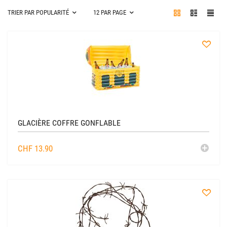
TRIER PAR POPULARITÉ
12 PAR PAGE
à
la
liste
GLACIÈRE COFFRE GONFLABLE
AJO
CHF
13.90
AU
CADDIE
à
la