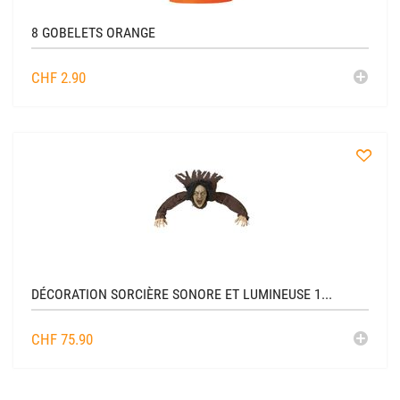
8 GOBELETS ORANGE
AJO
CHF
2.90
AU
CADDIE
à
la
liste
DÉCORATION SORCIÈRE SONORE ET LUMINEUSE 1...
AJO
CHF
75.90
AU
CADDIE