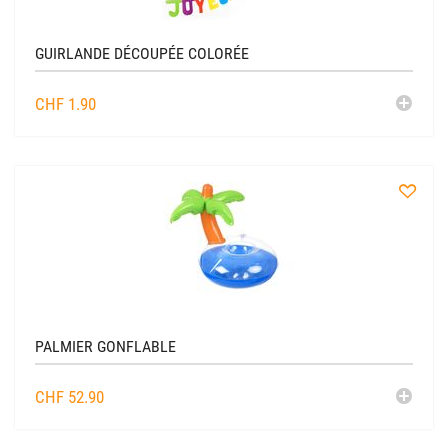
GUIRLANDE DÉCOUPÉE COLORÉE
AJO
CHF
1.90
AU
CADDIE
à
la
liste
PALMIER GONFLABLE
AJO
CHF
52.90
AU
CADDIE