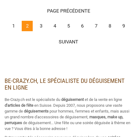
PAGE PRÉCÉDENTE
1
2
3
4
5
6
7
8
9
SUIVANT
BE-CRAZY.CH, LE SPÉCIALISTE DU DÉGUISEMENT
EN LIGNE
Be-Crazy.ch est le spécialiste du
déguisement
et de la vente en ligne
d'articles de fête
en Suisse. Depuis 2007, nous proposons une vaste
gamme de
déguisements
pour hommes, femmes et enfants, mais aussi
un grand nombre d'accessoires de déguisement,
masques, make up,
perruques
de déguisement... Une fête ou une soirée déguisée à thème en
vue ? Vous êtes à la bonne adresse !