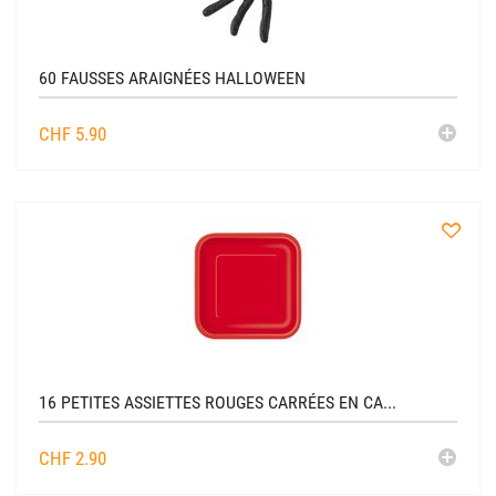
60 FAUSSES ARAIGNÉES HALLOWEEN
AJO
CHF
5.90
AU
CADDIE
à
la
liste
16 PETITES ASSIETTES ROUGES CARRÉES EN CA...
AJO
CHF
2.90
AU