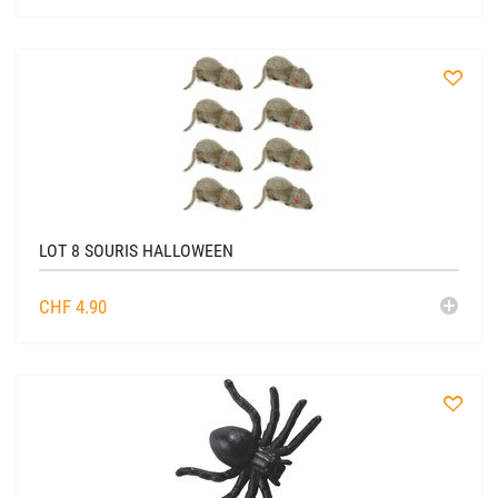
AU
CADDIE
à
la
liste
LOT 8 SOURIS HALLOWEEN
AJO
CHF
4.90
AU
CADDIE
à
la
liste