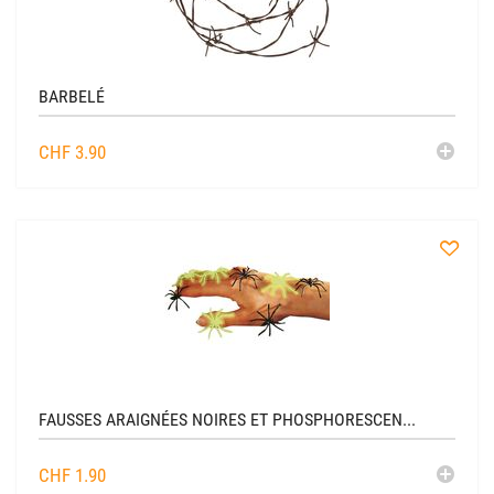
liste
BARBELÉ
AJO
CHF
3.90
AU
CADDIE
à
la
liste
FAUSSES ARAIGNÉES NOIRES ET PHOSPHORESCEN...
AJO
CHF
1.90