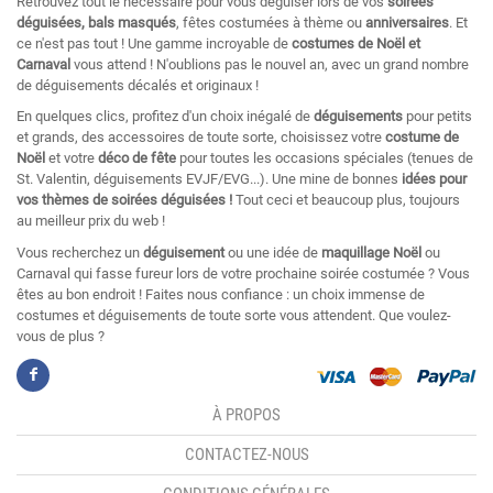
Retrouvez tout le nécessaire pour vous déguiser lors de vos
soirées
déguisées, bals masqués
, fêtes costumées à thème ou
anniversaires
. Et
ce n'est pas tout ! Une gamme incroyable de
costumes de Noël et
Carnaval
vous attend ! N'oublions pas le nouvel an, avec un grand nombre
de déguisements décalés et originaux !
En quelques clics, profitez d'un choix inégalé de
déguisements
pour petits
et grands, des accessoires de toute sorte, choisissez votre
costume de
Noël
et votre
déco de fête
pour toutes les occasions spéciales (tenues de
St. Valentin, déguisements EVJF/EVG...). Une mine de bonnes
idées pour
vos thèmes de soirées déguisées !
Tout ceci et beaucoup plus, toujours
au meilleur prix du web !
Vous recherchez un
déguisement
ou une idée de
maquillage Noël
ou
Carnaval qui fasse fureur lors de votre prochaine soirée costumée ? Vous
êtes au bon endroit ! Faites nous confiance : un choix immense de
costumes et déguisements de toute sorte vous attendent. Que voulez-
vous de plus ?
À PROPOS
CONTACTEZ-NOUS