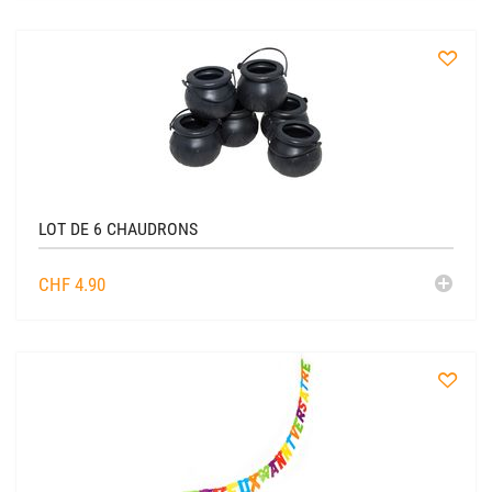
CADDIE
à
la
liste
LOT DE 6 CHAUDRONS
AJO
CHF
4.90
AU
CADDIE
à
la
liste