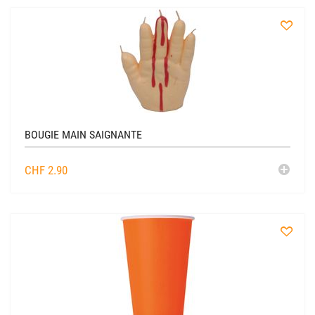
à
la
liste
BOUGIE MAIN SAIGNANTE
AJO
CHF
2.90
AU
CADDIE
à
la
liste