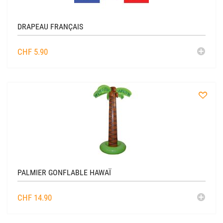
DRAPEAU FRANÇAIS
AJO
CHF
5.90
AU
CADDIE
à
la
liste
PALMIER GONFLABLE HAWAÏ
AJO
CHF
14.90
AU
CADDIE