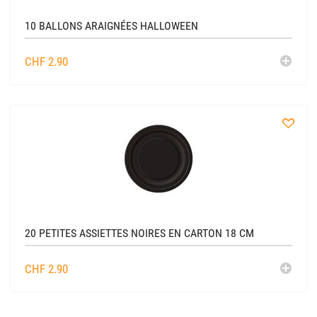
10 BALLONS ARAIGNÉES HALLOWEEN
AJO
CHF
2.90
AU
CADDIE
à
la
liste
20 PETITES ASSIETTES NOIRES EN CARTON 18 CM
AJO
CHF
2.90
AU
CADDIE