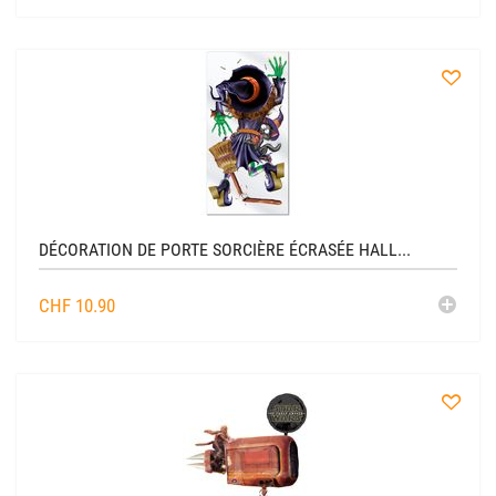
AU
CADDIE
à
la
liste
DÉCORATION DE PORTE SORCIÈRE ÉCRASÉE HALL...
AJO
CHF
10.90
AU
CADDIE
à
la
liste