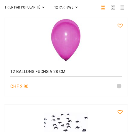
TRIER PAR POPULARITÉ
12 PAR PAGE
à
la
liste
12 BALLONS FUCHSIA 28 CM
AJO
CHF
2.90
AU
CADDIE
à
la