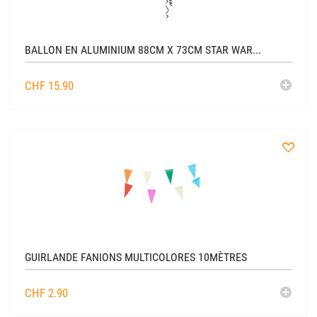
BALLON EN ALUMINIUM 88CM X 73CM STAR WAR...
AJO
CHF
15.90
AU
CADDIE
à
la
liste
GUIRLANDE FANIONS MULTICOLORES 10MÈTRES
AJO
CHF
2.90
AU