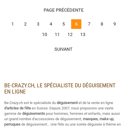
PAGE PRÉCÉDENTE
1
2
3
4
5
6
7
8
9
10
11
12
13
SUIVANT
BE-CRAZY.CH, LE SPÉCIALISTE DU DÉGUISEMENT
EN LIGNE
Be-Crazy.ch est le spécialiste du
déguisement
et de la vente en ligne
d'articles de fête
en Suisse. Depuis 2007, nous proposons une vaste
gamme de
déguisements
pour hommes, femmes et enfants, mais aussi
un grand nombre d'accessoires de déguisement,
masques, make up,
perruques
de déguisement... Une fête ou une soirée déguisée à thème en