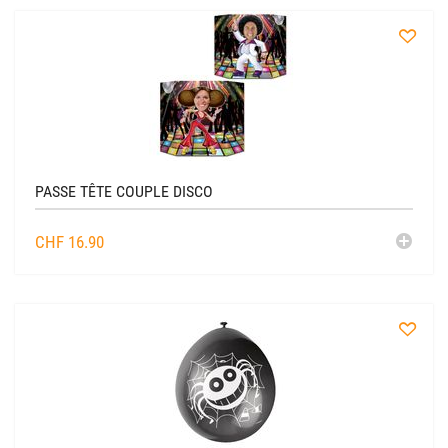
à
la
liste
PASSE TÊTE COUPLE DISCO
AJO
CHF
16.90
AU
CADDIE
à
la
liste