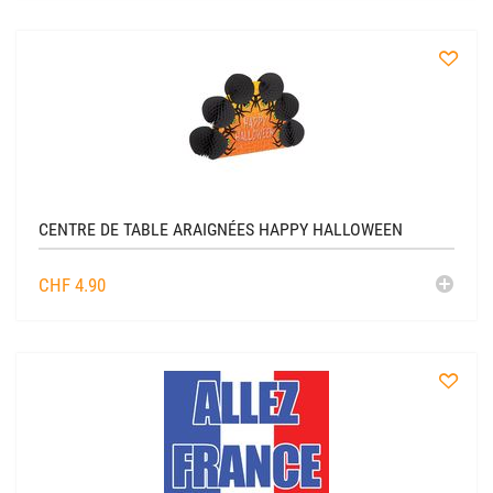
CADDIE
à
la
liste
CENTRE DE TABLE ARAIGNÉES HAPPY HALLOWEEN
AJO
CHF
4.90
AU
CADDIE
à
la
liste