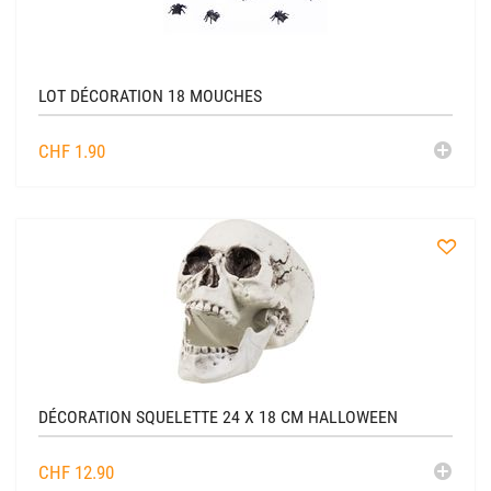
liste
LOT DÉCORATION 18 MOUCHES
AJO
CHF
1.90
AU
CADDIE
à
la
liste
DÉCORATION SQUELETTE 24 X 18 CM HALLOWEEN
AJO
CHF
12.90