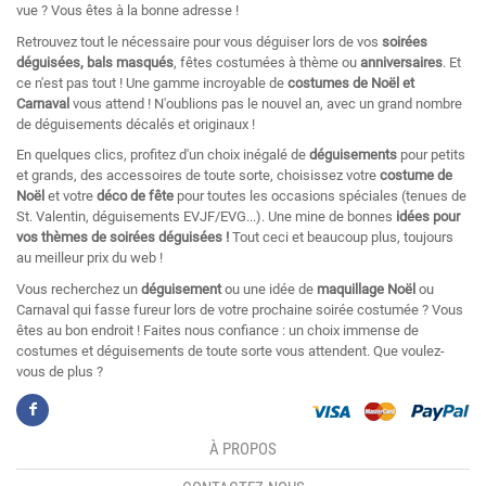
vue ? Vous êtes à la bonne adresse !
Retrouvez tout le nécessaire pour vous déguiser lors de vos
soirées
déguisées, bals masqués
, fêtes costumées à thème ou
anniversaires
. Et
ce n'est pas tout ! Une gamme incroyable de
costumes de Noël et
Carnaval
vous attend ! N'oublions pas le nouvel an, avec un grand nombre
de déguisements décalés et originaux !
En quelques clics, profitez d'un choix inégalé de
déguisements
pour petits
et grands, des accessoires de toute sorte, choisissez votre
costume de
Noël
et votre
déco de fête
pour toutes les occasions spéciales (tenues de
St. Valentin, déguisements EVJF/EVG...). Une mine de bonnes
idées pour
vos thèmes de soirées déguisées !
Tout ceci et beaucoup plus, toujours
au meilleur prix du web !
Vous recherchez un
déguisement
ou une idée de
maquillage Noël
ou
Carnaval qui fasse fureur lors de votre prochaine soirée costumée ? Vous
êtes au bon endroit ! Faites nous confiance : un choix immense de
costumes et déguisements de toute sorte vous attendent. Que voulez-
vous de plus ?
À PROPOS